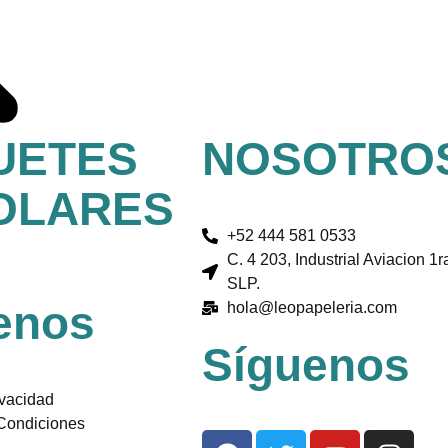
UETES
NOSOTRO
OLARES
+52 444 581 0533
C. 4 203, Industrial Aviacion 1r
SLP.
enos
hola@leopapeleria.com
Síguenos
ivacidad
Condiciones