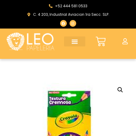
+52 444 581 0533
C. 4 203, Industrial Aviacion 1ra Secc. SLP.