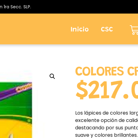
n 1ra Secc. SLP.
Inicio
CSC
COLORES C
$
217.
Los lápices de colores la
excelente opción de calid
destacando por sus punta
suave y colores brillantes.