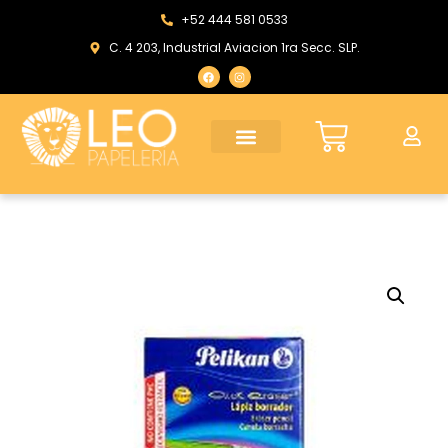
+52 444 581 0533
C. 4 203, Industrial Aviacion 1ra Secc. SLP.