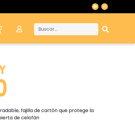
Y
0
adable, fajilla de cartón que protege la
ierta de celofán