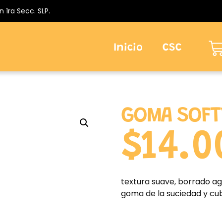
n 1ra Secc. SLP.
Inicio
CSC
GOMA SOFT
$
14.0
textura suave, borrado agr
goma de la suciedad y cub