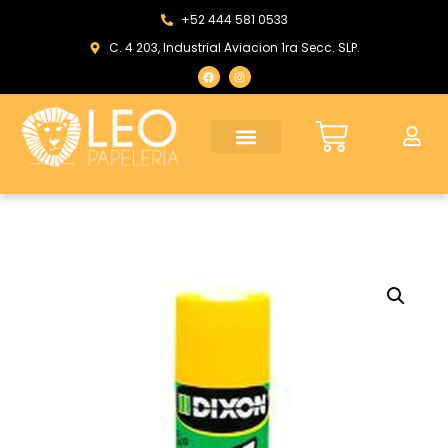
+52 444 581 0533
C. 4 203, Industrial Aviacion 1ra Secc. SLP.