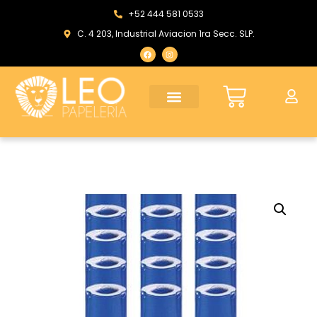
+52 444 581 0533
C. 4 203, Industrial Aviacion 1ra Secc. SLP.