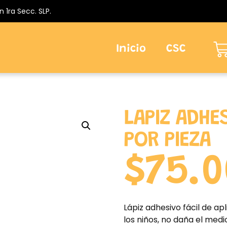
n 1ra Secc. SLP.
Inicio
CSC
LAPIZ ADHE
POR PIEZA
$
75.0
Lápiz adhesivo fácil de a
los niños, no daña el med