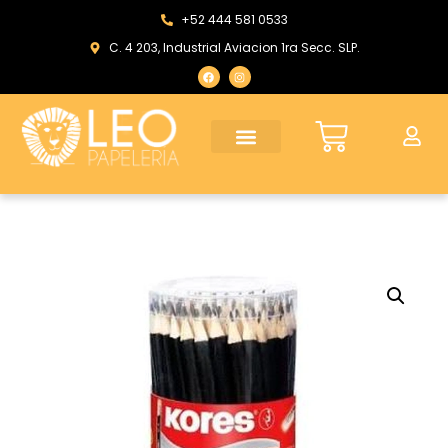
+52 444 581 0533
C. 4 203, Industrial Aviacion 1ra Secc. SLP.