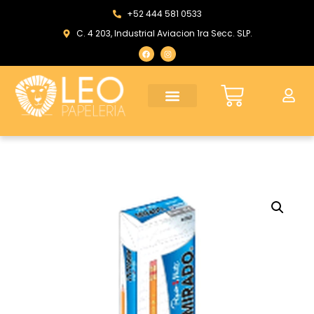
+52 444 581 0533
C. 4 203, Industrial Aviacion 1ra Secc. SLP.