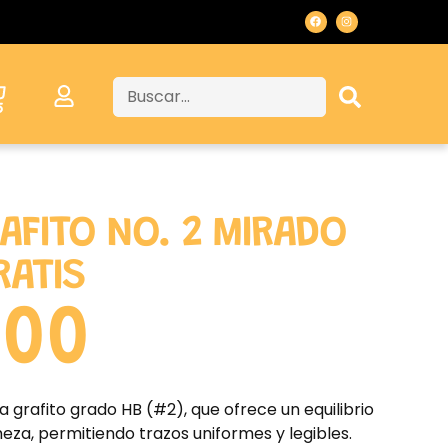
RAFITO NO. 2 MIRADO
RATIS
.00
za grafito grado HB (#2), que ofrece un equilibrio
meza, permitiendo trazos uniformes y legibles.