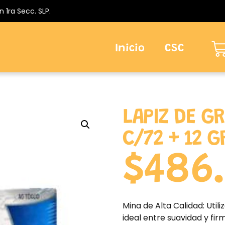
n 1ra Secc. SLP.
Inicio
CSC
LAPIZ DE G
C/72 + 12 G
$
486
Mina de Alta Calidad: Utili
ideal entre suavidad y fir