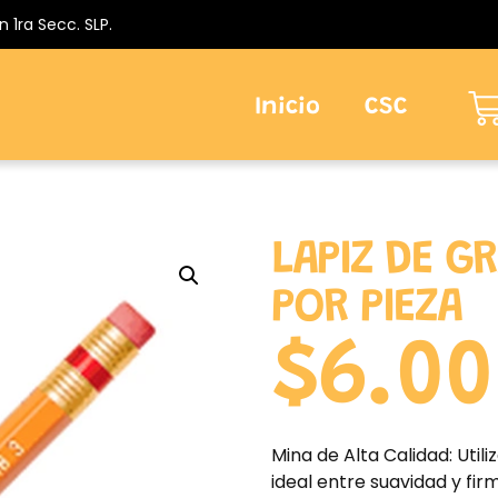
n 1ra Secc. SLP.
Inicio
CSC
LAPIZ DE G
POR PIEZA
$
6.00
Mina de Alta Calidad: Utili
ideal entre suavidad y fi