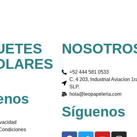
UETES
NOSOTRO
OLARES
+52 444 581 0533
C. 4 203, Industrial Aviacion 1r
SLP.
enos
hola@leopapeleria.com
Síguenos
ivacidad
Condiciones