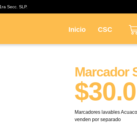
 1ra Secc. SLP.
Inicio
CSC
Marcador 
$
30.
Marcadores lavables Acuacolo
venden por separado