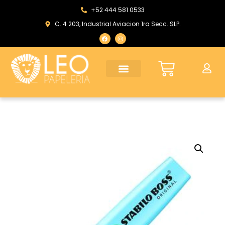
+52 444 581 0533
C. 4 203, Industrial Aviacion 1ra Secc. SLP.