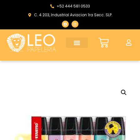
+52 444 581 0533
C. 4 203, Industrial Aviacion 1ra Secc. SLP.