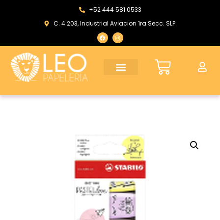
+52 444 581 0533
C. 4 203, Industrial Aviacion 1ra Secc. SLP.