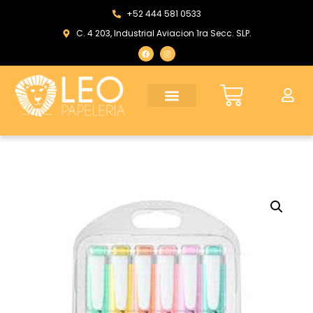
+52 444 581 0533
C. 4 203, Industrial Aviacion 1ra Secc. SLP.