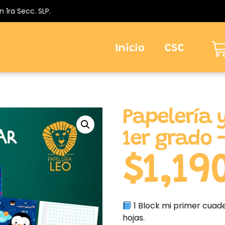
n 1ra Secc. SLP.
Inicio
CSC
Papelería y
1er grado 
$
1,19
1 Block mi primer cua
hojas.