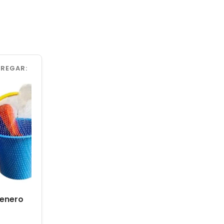
GREGAR:
renero