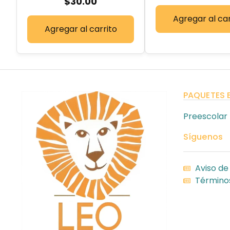
$
30.00
Agregar al car
Agregar al carrito
PAQUETES 
Preescolar
Síguenos
Aviso de
Términos