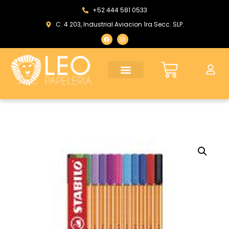
+52 444 581 0533
C. 4 203, Industrial Aviacion 1ra Secc. SLP.