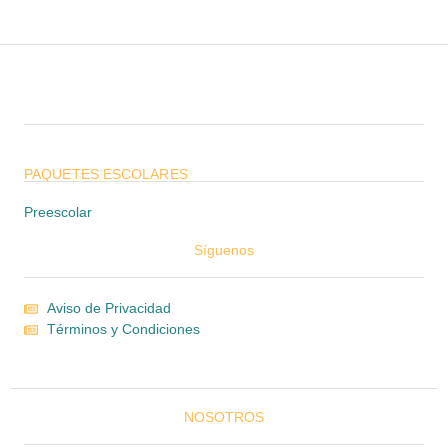
PAQUETES ESCOLARES
Preescolar
Síguenos
Aviso de Privacidad
Términos y Condiciones
NOSOTROS