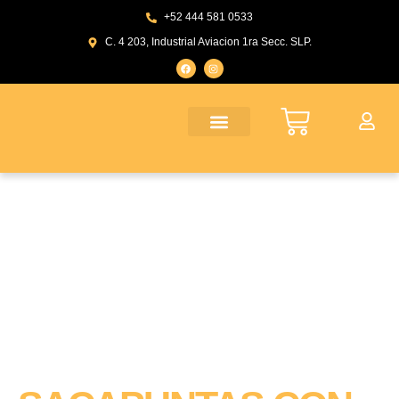
+52 444 581 0533
C. 4 203, Industrial Aviacion 1ra Secc. SLP.