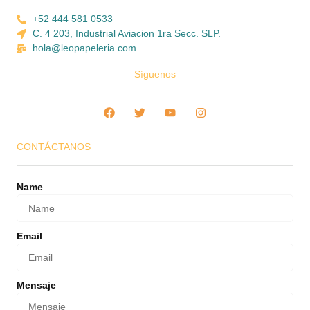
+52 444 581 0533
C. 4 203, Industrial Aviacion 1ra Secc. SLP.
hola@leopapeleria.com
Síguenos
CONTÁCTANOS
Name
Email
Mensaje